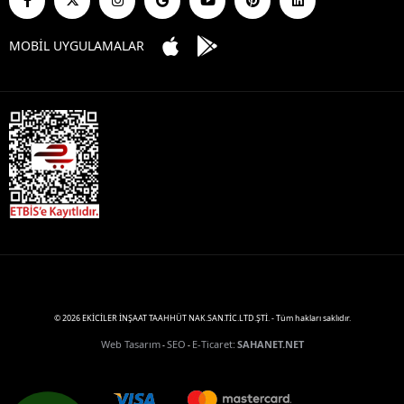
MOBİL UYGULAMALAR
© 2026 EKİCİLER İNŞAAT TAAHHÜT NAK.SAN.TİC.LTD.ŞTİ. - Tüm hakları saklıdır.
Web Tasarım
SEO
E-Ticaret
:
SAHANET.NET
-
-