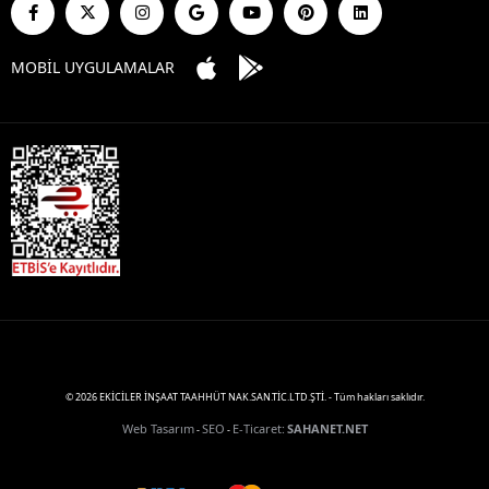
MOBİL UYGULAMALAR
© 2026 EKİCİLER İNŞAAT TAAHHÜT NAK.SAN.TİC.LTD.ŞTİ. - Tüm hakları saklıdır.
Web Tasarım
SEO
E-Ticaret
:
SAHANET.NET
-
-