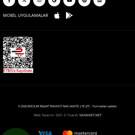
MOBİL UYGULAMALAR
© 2026 EKİCİLER İNŞAAT TAAHHÜT NAK.SAN.TİC.LTD.ŞTİ. - Tüm hakları saklıdır.
Web Tasarım
SEO
E-Ticaret
:
SAHANET.NET
-
-