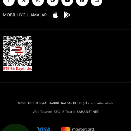
MOBİL UYGULAMALAR
© 2026 EKİCİLER İNŞAAT TAAHHÜT NAK.SAN.TİC.LTD.ŞTİ. - Tüm hakları saklıdır.
Web Tasarım
SEO
E-Ticaret
:
SAHANET.NET
-
-