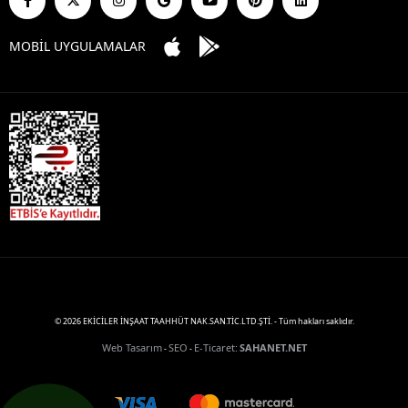
MOBİL UYGULAMALAR
© 2026 EKİCİLER İNŞAAT TAAHHÜT NAK.SAN.TİC.LTD.ŞTİ. - Tüm hakları saklıdır.
Web Tasarım
SEO
E-Ticaret
:
SAHANET.NET
-
-